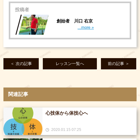
投稿者
創始者 川口 右京
...more »
＜ 次の記事
レッスン一覧へ
前の記事 ＞
関連記事
心技体から体技心へ
2020.01.15 07:25