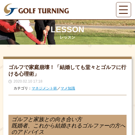
LESSON
レッスン
ゴルフで家庭崩壊！「結婚しても堂々とゴルフに行
ける心理術」
2020.02.10 17:18
カテゴリ：
マネジメント術
／
マメ知識
ゴルフと家族との向き合い方
既婚者、これから結婚されるゴルファーの方へ
のアドバイス