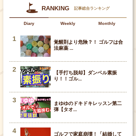
RANKING
記事総合ランキング
Diary
Weekly
Monthly
覚醒剤より危険？！ ゴルフは合
法麻薬 ...
【手打ち脱却】ダンベル素振
り！！ゴル...
まゆゆのドキドキレッスン第二
弾【タオ...
ゴルフで家庭崩壊！「結婚して