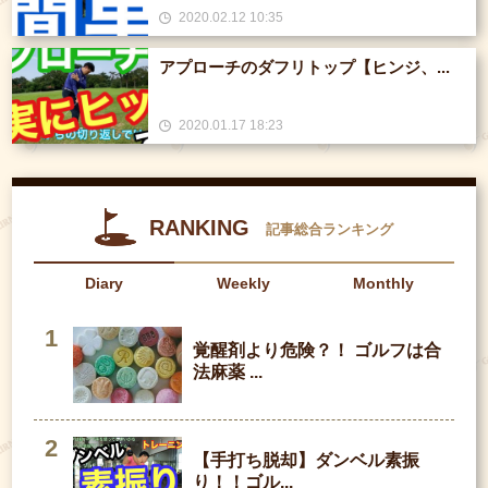
2020.02.12 10:35
アプローチのダフリトップ【ヒンジ、...
2020.01.17 18:23
RANKING
記事総合ランキング
Diary
Weekly
Monthly
覚醒剤より危険？！ ゴルフは合
法麻薬 ...
【手打ち脱却】ダンベル素振
り！！ゴル...