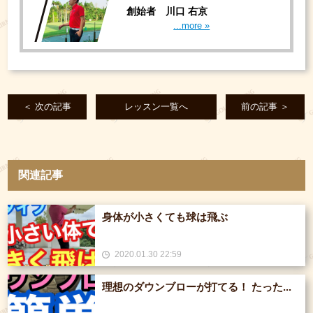
創始者 川口 右京
...more »
＜ 次の記事
レッスン一覧へ
前の記事 ＞
関連記事
身体が小さくても球は飛ぶ
2020.01.30 22:59
理想のダウンブローが打てる！ たった...