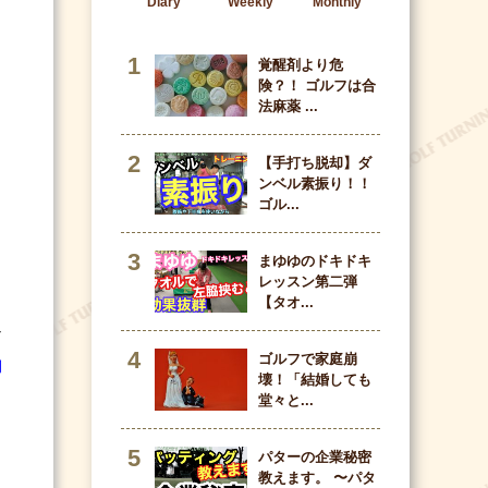
Diary
Weekly
Monthly
覚醒剤より危
険？！ ゴルフは合
法麻薬 ...
【手打ち脱却】ダ
ンベル素振り！！
ゴル...
まゆゆのドキドキ
レッスン第二弾
【タオ...
な
ゴルフで家庭崩
期
壊！「結婚しても
堂々と...
パターの企業秘密
教えます。 〜パタ