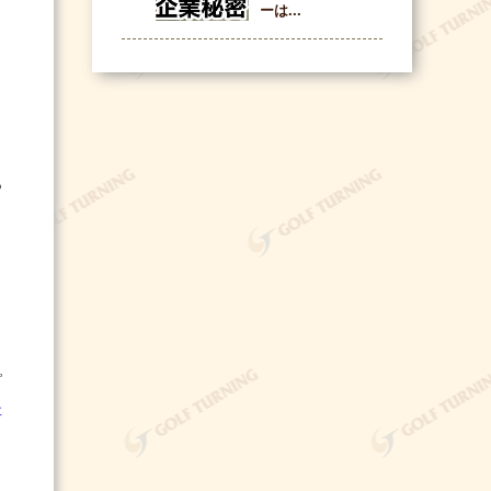
ーは...
あ
ピ
事