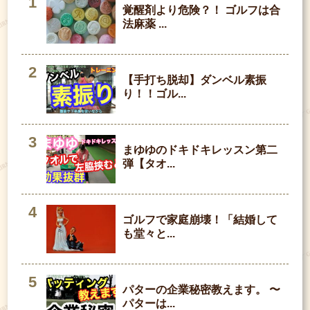
覚醒剤より危険？！ ゴルフは合
法麻薬 ...
【手打ち脱却】ダンベル素振
り！！ゴル...
まゆゆのドキドキレッスン第二
弾【タオ...
ゴルフで家庭崩壊！「結婚して
も堂々と...
パターの企業秘密教えます。 〜
パターは...