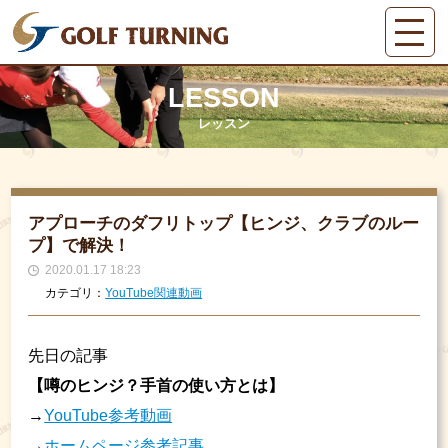
LESSON
レッスン
アプローチのダフリトップ【ヒンジ、クラブのルー
プ】で解決！
2020.01.17 18:23
カテゴリ：
YouTube関連動画
先日の記事
【噂のヒンジ？手首の使い方とは】
→
YouTube参考動画
→
ホームページ参考記事